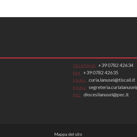
+39 0782 42634
TELEFONO
+39 0782 42635
FAX
curia.lanusei@tiscali.it
EMAIL
segreteria.curialanus
EMAIL
diocesilanusei@pec.it
PEC
Mappa del sito