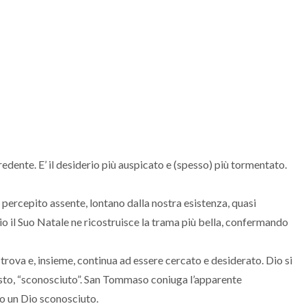
credente. E’ il desiderio più auspicato e (spesso) più tormentato.
e percepito assente, lontano dalla nostra esistenza, quasi
rio il Suo Natale ne ricostruisce la trama più bella, confermando
i trova e, insieme, continua ad essere cercato e desiderato. Dio si
costo, “sconosciuto”. San Tommaso coniuga l’apparente
o un Dio sconosciuto.