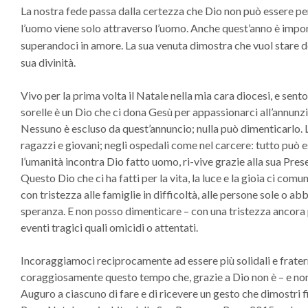
La nostra fede passa dalla certezza che Dio non può essere 
l’uomo viene solo attraverso l’uomo. Anche quest’anno è impor
superandoci in amore. La sua venuta dimostra che vuol stare den
sua divinità.
Vivo per la prima volta il Natale nella mia cara diocesi, e sento 
sorelle è un Dio che ci dona Gesù per appassionarci all’annunzio 
Nessuno è escluso da quest’annuncio; nulla può dimenticarlo. Le 
ragazzi e giovani; negli ospedali come nel carcere: tutto può e
l’umanità incontra Dio fatto uomo, ri-vive grazie alla sua Pres
Questo Dio che ci ha fatti per la vita, la luce e la gioia ci c
con tristezza alle famiglie in difficoltà, alle persone sole o ab
speranza. E non posso dimenticare – con una tristezza ancora 
eventi tragici quali omicidi o attentati.
Incoraggiamoci reciprocamente ad essere più solidali e frate
coraggiosamente questo tempo che, grazie a Dio non è – e non p
Auguro a ciascuno di fare e di ricevere un gesto che dimostri fid