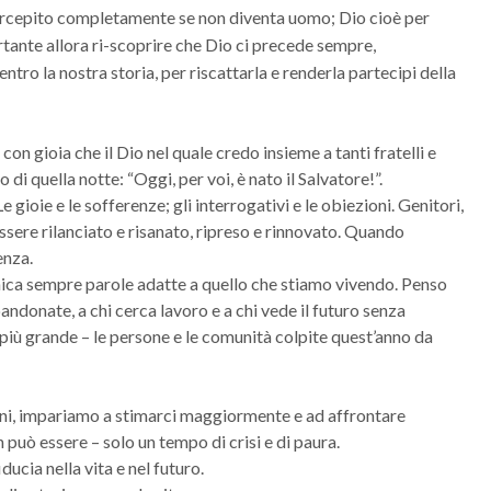
percepito completamente se non diventa uomo; Dio cioè per
tante allora ri-scoprire che Dio ci precede sempre,
tro la nostra storia, per riscattarla e renderla partecipi della
con gioia che il Dio nel quale credo insieme a tanti fratelli e
di quella notte: “Oggi, per voi, è nato il Salvatore!”.
gioie e le sofferenze; gli interrogativi e le obiezioni. Genitori,
ssere rilanciato e risanato, ripreso e rinnovato. Quando
enza.
omunica sempre parole adatte a quello che stiamo vivendo. Penso
bandonate, a chi cerca lavoro e a chi vede il futuro senza
più grande – le persone e le comunità colpite quest’anno da
rni, impariamo a stimarci maggiormente e ad affrontare
uò essere – solo un tempo di crisi e di paura.
ucia nella vita e nel futuro.