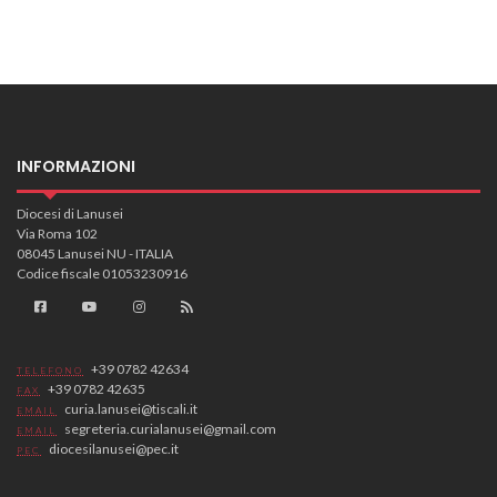
INFORMAZIONI
Diocesi di Lanusei
Via Roma 102
08045 Lanusei NU - ITALIA
Codice fiscale 01053230916
+39 0782 42634
TELEFONO
+39 0782 42635
FAX
curia.lanusei@tiscali.it
EMAIL
segreteria.curialanusei@gmail.com
EMAIL
diocesilanusei@pec.it
PEC