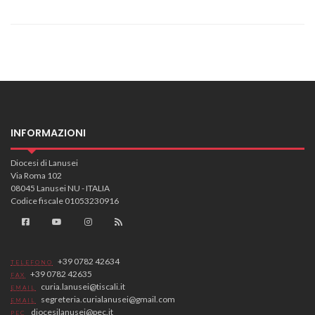
INFORMAZIONI
Diocesi di Lanusei
Via Roma 102
08045 Lanusei NU - ITALIA
Codice fiscale 01053230916
+39 0782 42634
TELEFONO
+39 0782 42635
FAX
curia.lanusei@tiscali.it
EMAIL
segreteria.curialanusei@gmail.com
EMAIL
diocesilanusei@pec.it
PEC