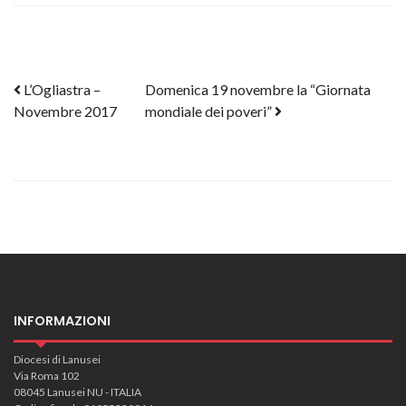
Post navigation
L’Ogliastra –
Domenica 19 novembre la “Giornata
Novembre 2017
mondiale dei poveri”
INFORMAZIONI
Diocesi di Lanusei
Via Roma 102
08045 Lanusei NU - ITALIA