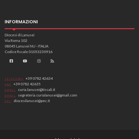
INFORMAZIONI
Diocesi di Lanusei
Via Roma 102
08045 Lanusei NU - ITALIA
Codice fiscale 01053230916
+39 0782 42634
TELEFONO
+39 0782 42635
FAX
curia.lanusei@tiscali.it
EMAIL
segreteria.curialanusei@gmail.com
EMAIL
diocesilanusei@pec.it
PEC