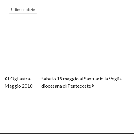
Ultime notizie
Post navigation
L’Ogliastra-
Sabato 19 maggio al Santuario la Veglia
Maggio 2018
diocesana di Pentecoste