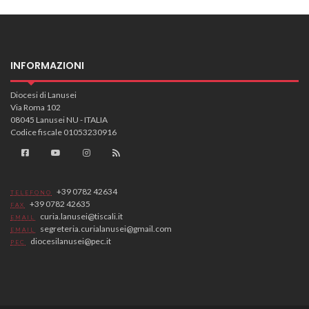
INFORMAZIONI
Diocesi di Lanusei
Via Roma 102
08045 Lanusei NU - ITALIA
Codice fiscale 01053230916
+39 0782 42634
TELEFONO
+39 0782 42635
FAX
curia.lanusei@tiscali.it
EMAIL
segreteria.curialanusei@gmail.com
EMAIL
diocesilanusei@pec.it
PEC