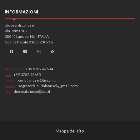
INFORMAZIONI
Diocesi di Lanusei
Via Roma 102
08045 Lanusei NU - ITALIA
Codice fiscale 01053230916
+39 0782 42634
TELEFONO
+39 0782 42635
FAX
curia.lanusei@tiscali.it
EMAIL
segreteria.curialanusei@gmail.com
EMAIL
diocesilanusei@pec.it
PEC
Mappa del sito