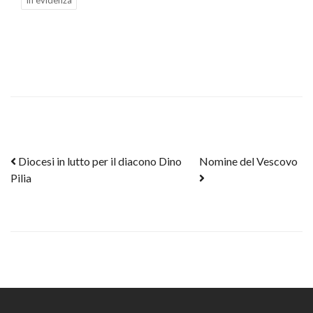
In evidenza
Post navigation
Diocesi in lutto per il diacono Dino
Nomine del Vescovo
Pilia