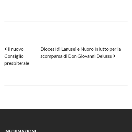
Post navigation
Il nuovo
Diocesi di Lanusei e Nuoro in lutto per la
Consiglio
scomparsa di Don Giovanni Delussu
presbiterale
INFORMAZIONI