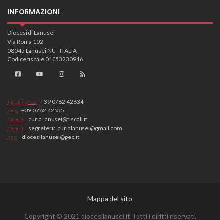
INFORMAZIONI
Diocesi di Lanusei
Via Roma 102
08045 Lanusei NU - ITALIA
Codice fiscale 01053230916
+39 0782 42634
TELEFONO
+39 0782 42635
FAX
curia.lanusei@tiscali.it
EMAIL
segreteria.curialanusei@gmail.com
EMAIL
diocesilanusei@pec.it
PEC
Mappa del sito
Copyright © 2021 diocesilanusei.it Tutti i diritti riservati.