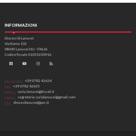
INFORMAZIONI
Diocesi di Lanusei
Via Roma 102
08045 Lanusei NU - ITALIA
Codice fiscale 01053230916
+39 0782 42634
TELEFONO
+39 0782 42635
FAX
curia.lanusei@tiscali.it
EMAIL
segreteria.curialanusei@gmail.com
EMAIL
diocesilanusei@pec.it
PEC