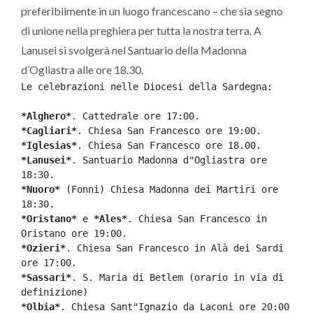
preferibilmente in un luogo francescano – che sia segno
di unione nella preghiera per tutta la nostra terra. A
Lanusei si svolgerà nel Santuario della Madonna
d’Ogliastra alle ore 18.30.
Le celebrazioni nelle Diocesi della Sardegna:

*
Alghero
*
*
Cagliari
*
*
Iglesias
*
*
Lanusei
*
. Santuario Madonna d"Ogliastra ore 
*
Nuoro
*
 (Fonni) Chiesa Madonna dei Martiri ore 
*
Oristano
*
 e 
*
Ales
*
. Chiesa San Francesco in 
*
Ozieri
*
. Chiesa San Francesco in Alà dei Sardi 
*
Sassari
*
. S. Maria di Betlem (orario in via di 
*
Olbia
*