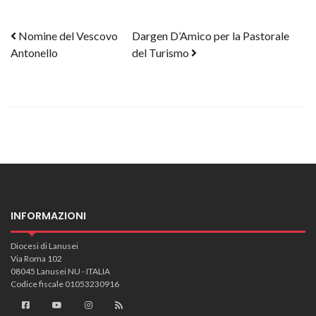
Post navigation
Nomine del Vescovo
Dargen D’Amico per la Pastorale
Antonello
del Turismo
INFORMAZIONI
Diocesi di Lanusei
Via Roma 102
08045 Lanusei NU - ITALIA
Codice fiscale 01053230916