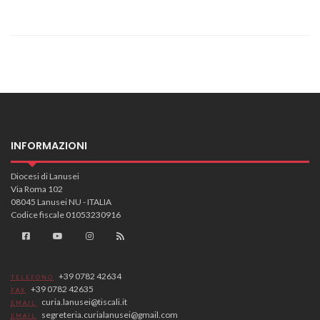
INFORMAZIONI
Diocesi di Lanusei
Via Roma 102
08045 Lanusei NU - ITALIA
Codice fiscale 01053230916
+39 0782 42634
TELEFONO
+39 0782 42635
FAX
curia.lanusei@tiscali.it
EMAIL
segreteria.curialanusei@gmail.com
EMAIL