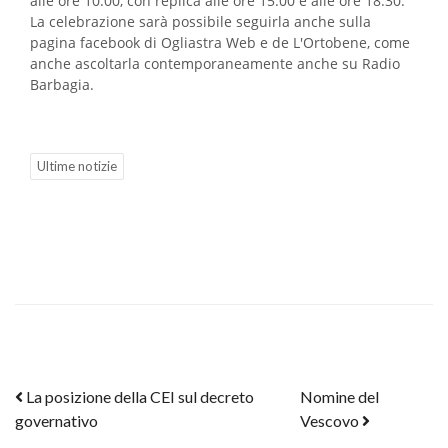
alle ore 10.00, con replica alle ore 15.00 e alle ore 18.30.
La celebrazione sarà possibile seguirla anche sulla
pagina facebook di Ogliastra Web e de L'Ortobene, come
anche ascoltarla contemporaneamente anche su Radio
Barbagia.
Ultime notizie
Post navigation
La posizione della CEI sul decreto
Nomine del
governativo
Vescovo