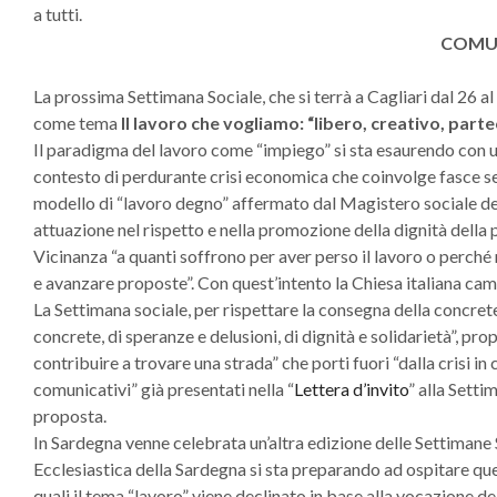
a tutti.
COMU
La prossima Settimana Sociale, che si terrà a Cagliari dal 26 a
come tema
Il lavoro che vogliamo: “libero, creativo, parte
Il paradigma del lavoro come “impiego” si sta esaurendo con una 
contesto di perdurante crisi economica che coinvolge fasce se
modello di “lavoro degno” affermato dal Magistero sociale dell
attuazione nel rispetto e nella promozione della dignità della
Vicinanza “a quanti soffrono per aver perso il lavoro o perché n
e avanzare proposte”. Con quest’intento la Chiesa italiana ca
La Settimana sociale, per rispettare la consegna della concrete
concrete, di speranze e delusioni, di dignità e solidarietà”, pro
contribuire a trovare una strada” che porti fuori “dalla crisi in
comunicativi” già presentati nella “
Lettera d’invito
” alla Setti
proposta.
In Sardegna venne celebrata un’altra edizione delle Settimane 
Ecclesiastica della Sardegna si sta preparando ad ospitare que
quali il tema “lavoro” viene declinato in base alla vocazione dei 