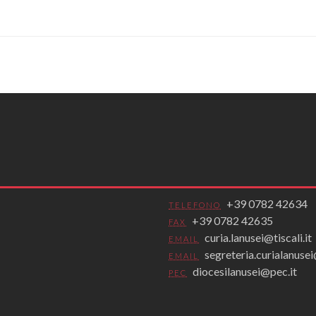
+39 0782 42634
TELEFONO
+39 0782 42635
FAX
curia.lanusei@tiscali.it
EMAIL
segreteria.curialanus
EMAIL
diocesilanusei@pec.it
PEC