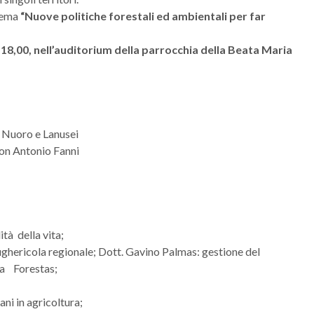
 tema
“Nuove politiche forestali ed ambientali per far
18,00, nell’auditorium della parrocchia della Beata Maria
 e Lanusei
 Don Antonio Fanni
tà della vita;
sughericola regionale; Dott. Gavino Palmas: gestione del
zia Forestas;
ani in agricoltura;