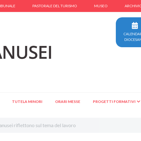
IBUNALE
PASTORALE DEL TURISMO
MUSEO
ARCHIVI
CALENDA
DIOCESA
TUTELA MINORI
ORARI MESSE
PROGETTI FORMATIVI
anusei riflettono sul tema del lavoro