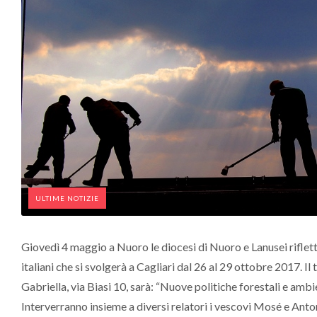
ULTIME NOTIZIE
Giovedì 4 maggio a Nuoro le diocesi di Nuoro e Lanusei riflet
italiani che si svolgerà a Cagliari dal 26 al 29 ottobre 2017. I
Gabriella, via Biasi 10, sarà: “Nuove politiche forestali e amb
Interverranno insieme a diversi relatori i vescovi Mosé e Antone