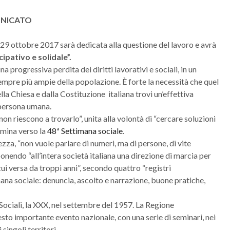
NICATO
l 29 ottobre 2017 sarà dedicata alla questione del lavoro e avrà
cipativo e solidale”.
progressiva perdita dei diritti lavorativi e sociali, in un
mpre più ampie della popolazione. È forte la necessità che quel
a Chiesa e dalla Costituzione italiana trovi un’effettiva
 persona umana.
on riescono a trovarlo”, unita alla volontà di “cercare soluzioni
mmina verso la
48ª Settimana sociale
.
zza, “non vuole parlare di numeri, ma di persone, di vite
ponendo “all’intera società italiana una direzione di marcia per
 cui versa da troppi anni”, secondo quattro “registri
mana sociale: denuncia, ascolto e narrazione, buone pratiche,
Sociali, la XXX, nel settembre del 1957. La Regione
sto importante evento nazionale, con una serie di seminari, nei
singoli territori.