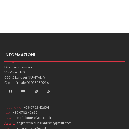
INFORMAZIONI
Diocesi di Lanusei
Via Roma 102
08045 Lanusei NU - ITALIA
Codice fiscale 01053230916
+39 0782 42634
TELEFONO
+39 0782 42635
FAX
curia.lanusei@tiscali.it
EMAIL
segreteria.curialanusei@gmail.com
EMAIL
diocesilanusei@pec.it
PEC