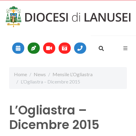
Vai al contenuto
Main Navigation
Home
News
Mensile L’Ogliastra
L’Ogliastra – Dicembre 2015
L’Ogliastra –
Dicembre 2015