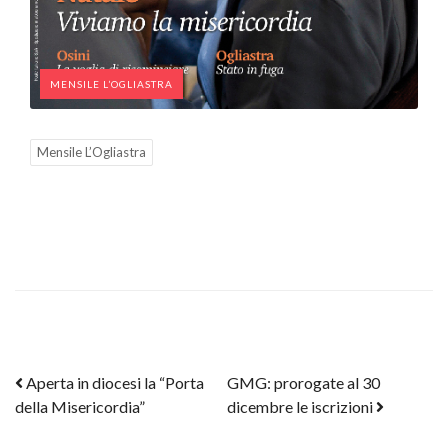
MENSILE L’OGLIASTRA
Mensile L’Ogliastra
Post navigation
Aperta in diocesi la “Porta
GMG: prorogate al 30
della Misericordia”
dicembre le iscrizioni