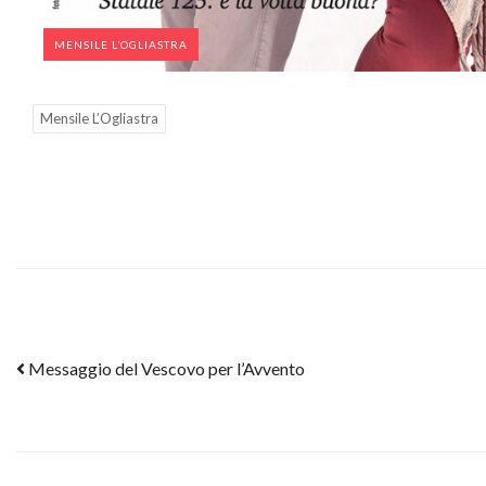
MENSILE L’OGLIASTRA
Mensile L’Ogliastra
Post navigation
Messaggio del Vescovo per l’Avvento