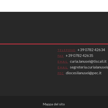
+39 0782 42634
TELEFONO
+39 0782 42635
FAX
curia.lanusei@tiscali.it
EMAIL
segreteria.curialanus
EMAIL
diocesilanusei@pec.it
PEC
Mappa del sito