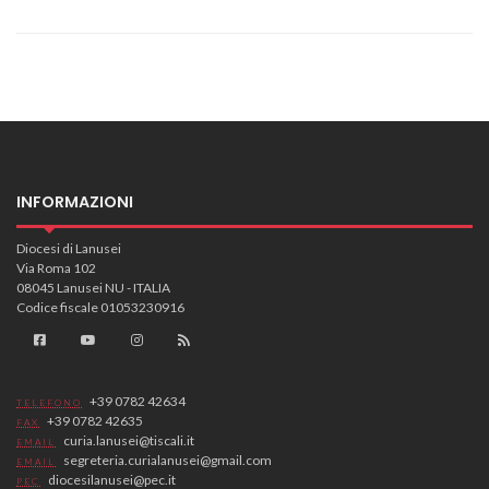
INFORMAZIONI
Diocesi di Lanusei
Via Roma 102
08045 Lanusei NU - ITALIA
Codice fiscale 01053230916
+39 0782 42634
TELEFONO
+39 0782 42635
FAX
curia.lanusei@tiscali.it
EMAIL
segreteria.curialanusei@gmail.com
EMAIL
diocesilanusei@pec.it
PEC