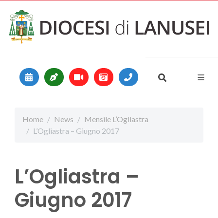
Vai al contenuto
Main Navigation
Home
News
Mensile L’Ogliastra
L’Ogliastra – Giugno 2017
L’Ogliastra –
Giugno 2017