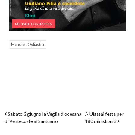
MENSILE L’OGLIASTRA
Mensile L’Ogliastra
Post navigation
Sabato 3 giugno la Veglia diocesana
A Ulassai festa per
di Pentecoste al Santuario
180 ministranti