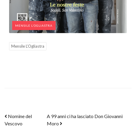
MENSILE L’OGLIASTRA
Mensile L’Ogliastra
Post navigation
Nomine del
A 99 anni ci ha lasciato Don Giovanni
Vescovo
Moro