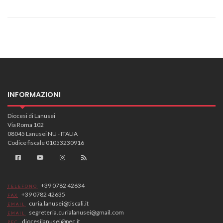
INFORMAZIONI
Diocesi di Lanusei
Via Roma 102
08045 Lanusei NU - ITALIA
Codice fiscale 01053230916
+39 0782 42634
TELEFONO
+39 0782 42635
FAX
curia.lanusei@tiscali.it
EMAIL
segreteria.curialanusei@gmail.com
EMAIL
diocesilanusei@pec.it
PEC