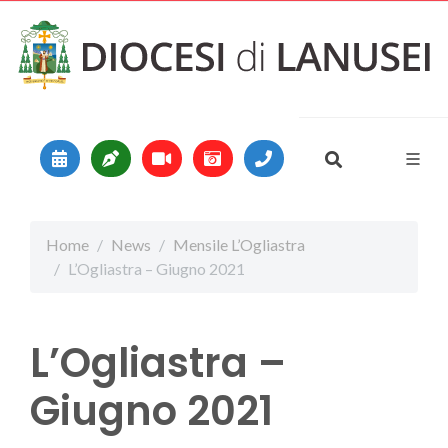
Vai al contenuto
Main Navigation
Home
News
Mensile L’Ogliastra
L’Ogliastra – Giugno 2021
L’Ogliastra –
Giugno 2021