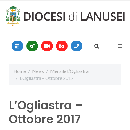
Vai al contenuto
Main Navigation
Home
News
Mensile L’Ogliastra
L’Ogliastra – Ottobre 2017
L’Ogliastra –
Ottobre 2017