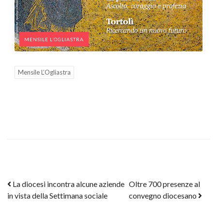
MENSILE L’OGLIASTRA
Mensile L’Ogliastra
Post navigation
La diocesi incontra alcune aziende
Oltre 700 presenze al
in vista della Settimana sociale
convegno diocesano