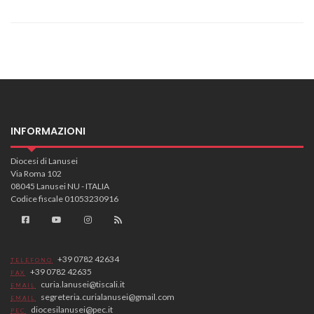
INFORMAZIONI
Diocesi di Lanusei
Via Roma 102
08045 Lanusei NU - ITALIA
Codice fiscale 01053230916
+39 0782 42634
TELEFONO
+39 0782 42635
FAX
curia.lanusei@tiscali.it
EMAIL
segreteria.curialanusei@gmail.com
EMAIL
diocesilanusei@pec.it
PEC