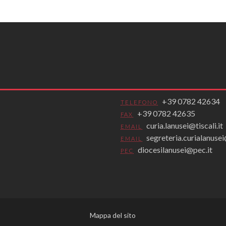
+39 0782 42634
TELEFONO
+39 0782 42635
FAX
curia.lanusei@tiscali.it
EMAIL
segreteria.curialanus
EMAIL
diocesilanusei@pec.it
PEC
Mappa del sito