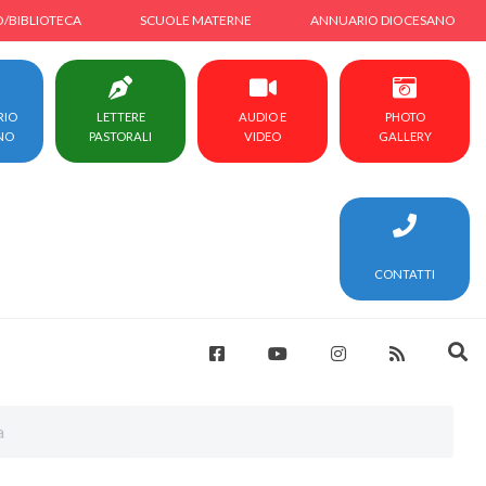
O/BIBLIOTECA
SCUOLE MATERNE
ANNUARIO DIOCESANO
RIO
LETTERE
AUDIO E
PHOTO
NO
PASTORALI
VIDEO
GALLERY
CONTATTI
a