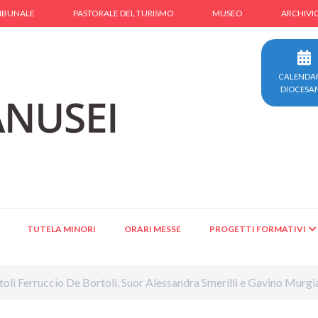
IBUNALE
PASTORALE DEL TURISMO
MUSEO
ARCHIVI
CALENDA
DIOCESA
TUTELA MINORI
ORARI MESSE
PROGETTI FORMATIVI
tolì Ferruccio De Bortoli, Suor Alessandra Smerilli e Gavino Murgi