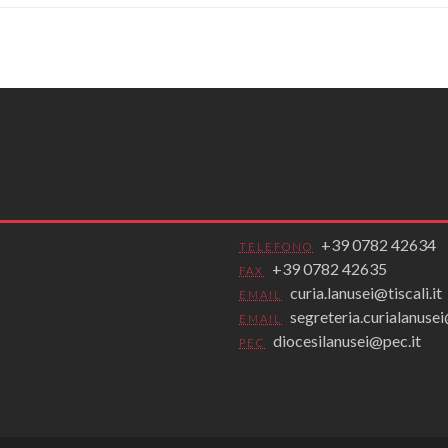
+39 0782 42634
TELEFONO
+39 0782 42635
FAX
curia.lanusei@tiscali.it
EMAIL
segreteria.curialanus
EMAIL
diocesilanusei@pec.it
PEC