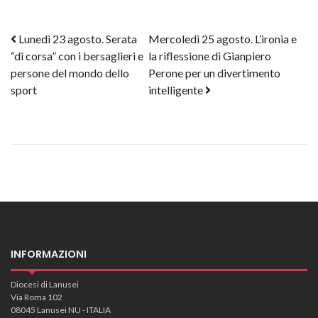
Post navigation
Lunedì 23 agosto. Serata
Mercoledì 25 agosto. L’ironia e
“di corsa” con i bersaglieri e
la riflessione di Gianpiero
persone del mondo dello
Perone per un divertimento
sport
intelligente
INFORMAZIONI
Diocesi di Lanusei
Via Roma 102
08045 Lanusei NU - ITALIA