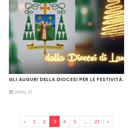
VIDEO
GLI AUGURI DELLA DIOCESI PER LE FESTIVITÀ.
20 Dic, 21
Posts navigation
«
1
2
3
4
5
…
21
»