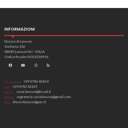
INFORMAZIONI
VIDEO
Diocesi di Lanusei
Via Roma 102
08045 Lanusei NU - ITALIA
Codice fiscale 01053230916
+39 0782 42634
TELEFONO
+39 0782 42635
FAX
curia.lanusei@tiscali.it
EMAIL
segreteria.curialanusei@gmail.com
EMAIL
diocesilanusei@pec.it
PEC