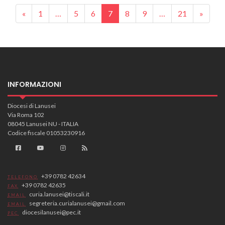
Posts navigation
«
1
…
5
6
7
8
9
…
21
»
VIDEO
INFORMAZIONI
Diocesi di Lanusei
Via Roma 102
08045 Lanusei NU - ITALIA
Codice fiscale 01053230916
+39 0782 42634
TELEFONO
+39 0782 42635
FAX
curia.lanusei@tiscali.it
EMAIL
segreteria.curialanusei@gmail.com
EMAIL
diocesilanusei@pec.it
PEC