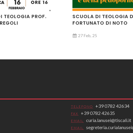
I TEOLOGIA PROF.
SCUOLA DI TEOLOGIA 
REGOLI
FORTUNATO DI NOTO
27 Feb, 25
I TEOLOGIA
SCUOLA DI TEOLOGIA
+39 0782 42634
TELEFONO
+39 0782 42635
FAX
curia.lanusei@tiscali.it
EMAIL
segreteria.curialanus
EMAIL