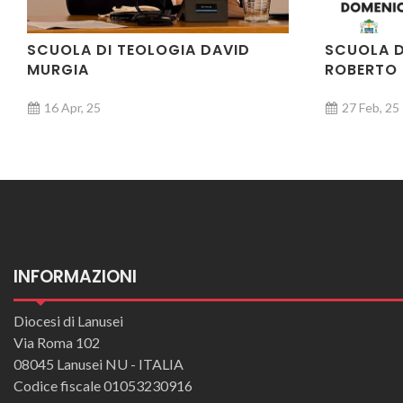
SCUOLA DI TEOLOGIA DAVID
SCUOLA D
MURGIA
ROBERTO 
16 Apr, 25
27 Feb, 25
INFORMAZIONI
SCUOLA DI TEOLOGIA
SCUOLA D
Diocesi di Lanusei
Via Roma 102
08045 Lanusei NU - ITALIA
Codice fiscale 01053230916