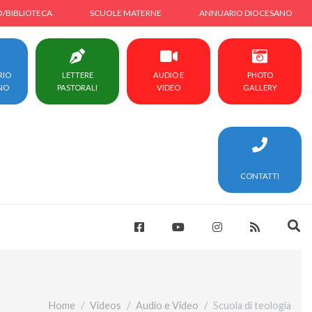
O/BIBLIOTECA
SCUOLE MATERNE
ANNUARIO DIOCESANO
RIO
LETTERE
AUDIO E
PHOTO
NO
PASTORALI
VIDEO
GALLERY
CONTATTI
Home
Videos
Audio e Video
Scuola di teologia