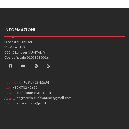
INFORMAZIONI
Diocesi di Lanusei
Via Roma 102
08045 Lanusei NU - ITALIA
Codice fiscale 01053230916
+39 0782 42634
TELEFONO
+39 0782 42635
FAX
curia.lanusei@tiscali.it
EMAIL
segreteria.curialanusei@gmail.com
EMAIL
diocesilanusei@pec.it
PEC