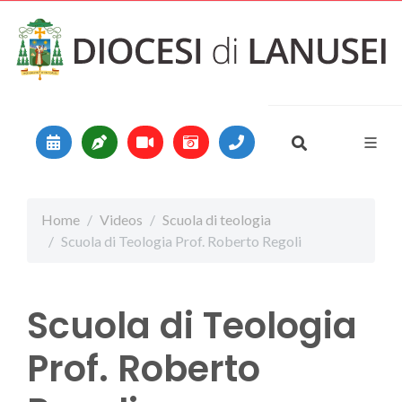
Vai al contenuto
Main Navigation
Home
Videos
Scuola di teologia
Scuola di Teologia Prof. Roberto Regoli
Scuola di Teologia
Prof. Roberto