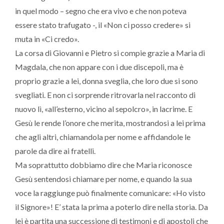
in quel modo – segno che era vivo e che non poteva
essere stato trafugato -, il «Non ci posso credere» si
muta in «Ci credo».
La corsa di Giovanni e Pietro si compie grazie a Maria di
Magdala, che non appare con i due discepoli, ma è
proprio grazie a lei, donna sveglia, che loro due si sono
svegliati. E non ci sorprende ritrovarla nel racconto di
nuovo lì, «all’esterno, vicino al sepolcro», in lacrime. E
Gesù le rende l’onore che merita, mostrandosi a lei prima
che agli altri, chiamandola per nome e affidandole le
parole da dire ai fratelli.
Ma soprattutto dobbiamo dire che Maria riconosce
Gesù sentendosi chiamare per nome, e quando la sua
voce la raggiunge può finalmente comunicare: «Ho visto
il Signore»! E’ stata la prima a poterlo dire nella storia. Da
lei è partita una successione di testimoni e di apostoli che