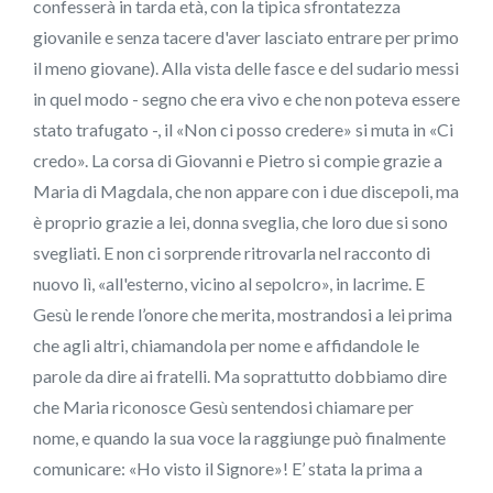
confesserà in tarda età, con la tipica sfrontatezza
giovanile e senza tacere d'aver lasciato entrare per primo
il meno giovane). Alla vista delle fasce e del sudario messi
in quel modo - segno che era vivo e che non poteva essere
stato trafugato -, il «Non ci posso credere» si muta in «Ci
credo». La corsa di Giovanni e Pietro si compie grazie a
Maria di Magdala, che non appare con i due discepoli, ma
è proprio grazie a lei, donna sveglia, che loro due si sono
svegliati. E non ci sorprende ritrovarla nel racconto di
nuovo lì, «all'esterno, vicino al sepolcro», in lacrime. E
Gesù le rende l’onore che merita, mostrandosi a lei prima
che agli altri, chiamandola per nome e affidandole le
parole da dire ai fratelli. Ma soprattutto dobbiamo dire
che Maria riconosce Gesù sentendosi chiamare per
nome, e quando la sua voce la raggiunge può finalmente
comunicare: «Ho visto il Signore»! E’ stata la prima a