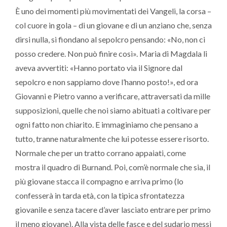
È uno dei momenti più movimentati dei Vangeli, la corsa –
col cuore in gola – di un giovane e di un anziano che, senza
dirsi nulla, si fiondano al sepolcro pensando: «No, non ci
posso credere. Non può finire così». Maria di Magdala li
aveva avvertiti: «Hanno portato via il Signore dal
sepolcro e non sappiamo dove l’hanno posto!», ed ora
Giovanni e Pietro vanno a verificare, attraversati da mille
supposizioni, quelle che noi siamo abituati a coltivare per
ogni fatto non chiarito. E immaginiamo che pensano a
tutto, tranne naturalmente che lui potesse essere risorto.
Normale che per un tratto corrano appaiati, come
mostra il quadro di Burnand. Poi, com’è normale che sia, il
più giovane stacca il compagno e arriva primo (lo
confesserà in tarda età, con la tipica sfrontatezza
giovanile e senza tacere d’aver lasciato entrare per primo
il meno giovane). Alla vista delle fasce e del sudario messi