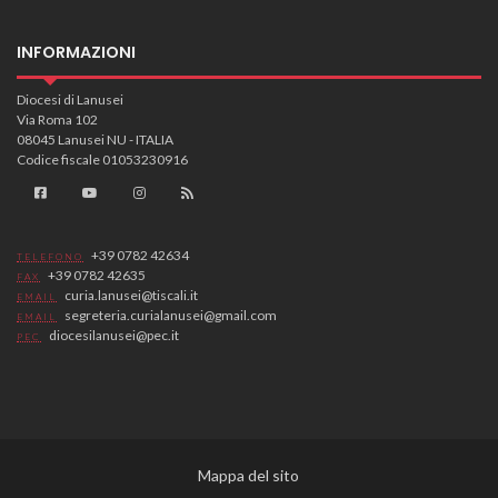
INFORMAZIONI
Diocesi di Lanusei
Via Roma 102
08045 Lanusei NU - ITALIA
Codice fiscale 01053230916
+39 0782 42634
TELEFONO
+39 0782 42635
FAX
curia.lanusei@tiscali.it
EMAIL
segreteria.curialanusei@gmail.com
EMAIL
diocesilanusei@pec.it
PEC
Mappa del sito