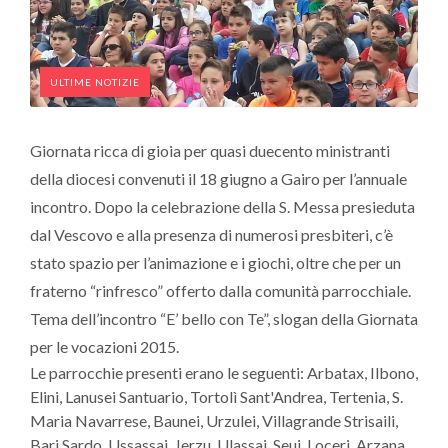
ULTIME NOTIZIE
Giornata ricca di gioia per quasi duecento ministranti
della diocesi convenuti il 18 giugno a Gairo per l’annuale
incontro. Dopo la celebrazione della S. Messa presieduta
dal Vescovo e alla presenza di numerosi presbiteri, c’è
stato spazio per l’animazione e i giochi, oltre che per un
fraterno “rinfresco” offerto dalla comunità parrocchiale.
Tema dell’incontro “E’ bello con Te”, slogan della Giornata
per le vocazioni 2015.
Le parrocchie presenti erano le seguenti: Arbatax, Ilbono,
Elini, Lanusei Santuario, Tortolì Sant'Andrea, Tertenia, S.
Maria Navarrese, Baunei, Urzulei, Villagrande Strisaili,
Bari Sardo, Ussassai, Jerzu, Ulassai, Seui, Loceri, Arzana,