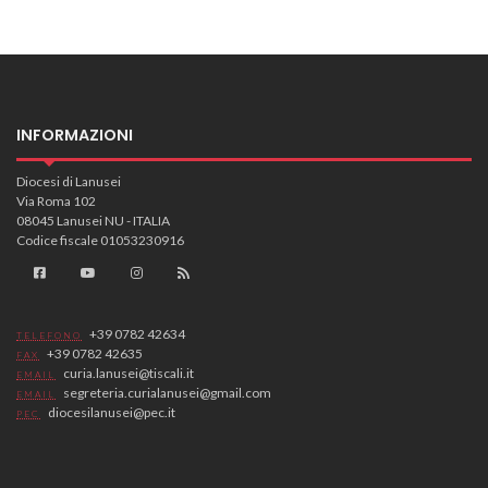
INFORMAZIONI
Diocesi di Lanusei
Via Roma 102
08045 Lanusei NU - ITALIA
Codice fiscale 01053230916
+39 0782 42634
TELEFONO
+39 0782 42635
FAX
curia.lanusei@tiscali.it
EMAIL
segreteria.curialanusei@gmail.com
EMAIL
diocesilanusei@pec.it
PEC