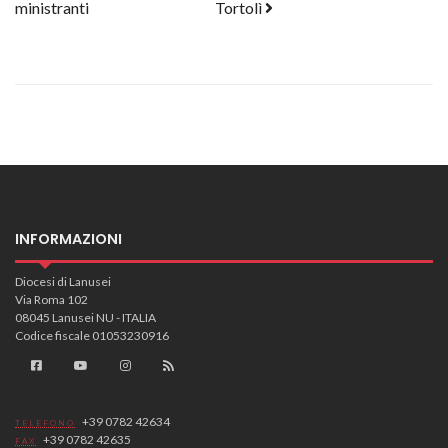
ministranti
Tortolì
INFORMAZIONI
Diocesi di Lanusei
Via Roma 102
08045 Lanusei NU - ITALIA
Codice fiscale 01053230916
+39 0782 42634
TELEFONO
+39 0782 42635
FAX