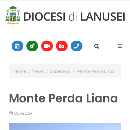
Vai al contenuto
Main Navigation
Home
News
Slideshow
Monte Perda Liana
Monte Perda Liana
01 Set, 14