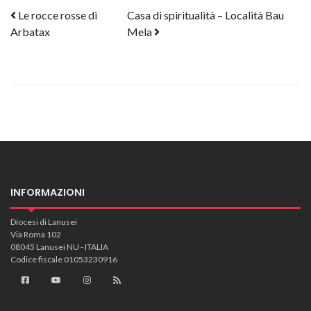
Post navigation
Le rocce rosse di
Casa di spiritualità – Località Bau
Arbatax
Mela
INFORMAZIONI
Diocesi di Lanusei
Via Roma 102
08045 Lanusei NU - ITALIA
Codice fiscale 01053230916