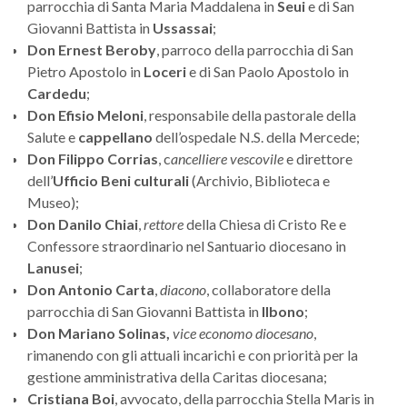
parrocchia di Santa Maria Maddalena in
Seui
e di San
Giovanni Battista in
Ussassai
;
Don Ernest Beroby
, parroco della parrocchia di San
Pietro Apostolo in
Loceri
e di San Paolo Apostolo in
Cardedu
;
Don Efisio Meloni
, responsabile della pastorale della
Salute e
cappellano
dell’ospedale N.S. della Mercede;
Don Filippo Corrias
, c
ancelliere vescovile
e direttore
dell’
Ufficio Beni culturali
(Archivio, Biblioteca e
Museo);
Don Danilo Chiai
,
rettore
della Chiesa di Cristo Re e
Confessore straordinario nel Santuario diocesano in
Lanusei
;
Don Antonio Carta
,
diacono
, collaboratore della
parrocchia di San Giovanni Battista in
Ilbono
;
Don Mariano Solinas,
vice economo diocesano
,
rimanendo con gli attuali incarichi e con priorità per la
gestione amministrativa della Caritas diocesana;
Cristiana Boi
, avvocato, della parrocchia Stella Maris in