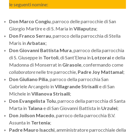
le seguenti nomine:
Don Marco Congiu
, parroco delle parrocchie di San
Giorgio Martire e di S. Maria in
Villaputzu
;
Don Franco Serrau
, parroco della parrocchia di Stella
Maris in
Arbatax
;
Don Giovanni Battista Mura
, parroco della parrocchia
di S. Giuseppe in
Tortolì
, di Sant’Elena in
Lotzorai
e della
Madonna di Monserrat in
Girasole
, confermando come
collaboratore
nelle tre parrocchie,
Padre Joy Mattamal
;
Don Giuliano Pilia
, parroco della parrocchia San
Gabriele Arcangelo in
Villagrande Strisaili
e di San
Michele in
Villanova Strisaili
;
Don Evangelista Tolu
, parroco della parrocchia di Santa
Marta in
Talana
e di San Giovanni Battista in
Urzulei
;
Don Joilson Macedo
, parroco della parrocchia B.V.
Assunta in
Tertenia
;
Padre Mauro Isacchi
, amministratore parrocchiale della