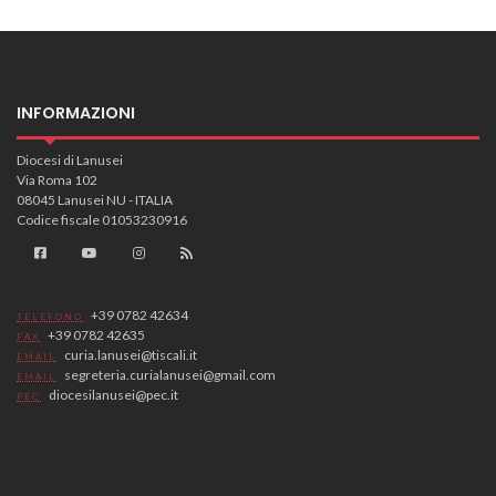
INFORMAZIONI
Diocesi di Lanusei
Via Roma 102
08045 Lanusei NU - ITALIA
Codice fiscale 01053230916
+39 0782 42634
TELEFONO
+39 0782 42635
FAX
curia.lanusei@tiscali.it
EMAIL
segreteria.curialanusei@gmail.com
EMAIL
diocesilanusei@pec.it
PEC