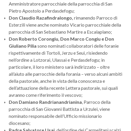
Amministratore parrocchiale della parrocchia di San
Pietro Apostolo a Perdasdefogu;
Don Claudio
Razafindralongo
,
rimanendo Parroco di
Esterzili viene anche nominato Vicario parrocchiale della
parrocchia di San Sebastiano Martire a Escalaplano;
Don Roberto Corongiu, Don Marco Congiu e Don
Giuliano Pilia
sono nominati collaboratori delle foranie
rispettivamente di Tortolì, Jerzu e Seui, risiedendo
nell’ordine a Lotzorai, Ulassai e Perdasdefogu; in
particolare, il loro ministero sarà indirizzato – oltre
all’aiuto alle parrocchie della forania – verso alcuni ambiti
della pastorale, anche in vista della conoscenza e
dell’attuazione della recente Lettera pastorale, sui quali
avranno come riferimento il vescovo;
Don Damiano Randrianandrianina
, Parroco della
parrocchia di San Giovanni Battista a Urzulei, viene
nominato responsabile dell’Ufficio missionario
diocesano;
Padre Salvatore Usai
, dell’ordine dei Carmelitani scalzi,