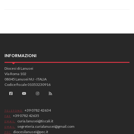
INFORMAZIONI
Diocesi di Lanusei
Via Roma 102
08045 Lanusei NU - ITALIA
Codice fiscale 01053230916
+39 0782 42634
TELEFONO
+39 0782 42635
FAX
curia.lanusei@tiscali.it
EMAIL
segreteria.curialanusei@gmail.com
EMAIL
diocesilanusei@pec.it
PEC