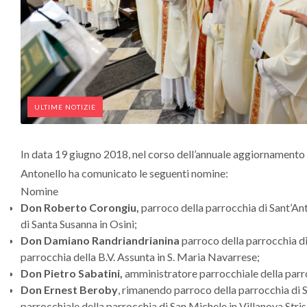
ULTIME NOTIZIE
In data 19 giugno 2018, nel corso dell’annuale aggiornamento de
Antonello ha comunicato le seguenti nomine:
Nomine
Don Roberto Corongiu,
parroco della parrocchia di Sant’An
di Santa Susanna in Osini;
Don Damiano Randriandrianina
parroco della parrocchia di
parrocchia della B.V. Assunta in S. Maria Navarrese;
Don Pietro Sabatini,
amministratore parrocchiale della parro
Don Ernest Beroby
, rimanendo parroco della parrocchia di S
parrocchiale della parrocchia di San Michele in Villanova Strisa