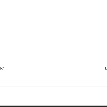
to”
L