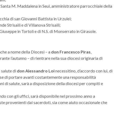
 Santa M. Maddalena in Seui, amministratore parrocchiale della
chia di san Giovanni Battista in Urzulei;
e Strisaili e di Villanova Strisaili;
Giuseppe in Tortolì e di N.S. di Monserrato in Girasole.
anche a nome della Diocesi – a
don Francesco Piras
,
ante l’autunno – di rientrare nella sua diocesi originaria di
 salute di
don Alessandro Loi
necessitino, d’accordo con lui, di
ase di portare avanti costantemente una responsabilità
 di salute, sarà a disposizione della diocesi per compiti e
ndo con gli uffici, sarà disponibile nel prossimo anno a
este provenienti dai sacerdoti, sia come aiuto occasionale che