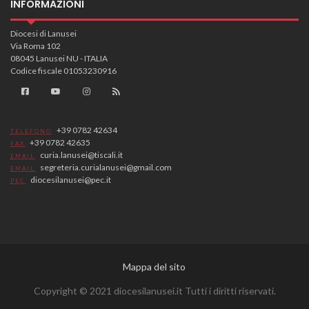
INFORMAZIONI
Diocesi di Lanusei
Via Roma 102
08045 Lanusei NU - ITALIA
Codice fiscale 01053230916
+39 0782 42634
TELEFONO
+39 0782 42635
FAX
curia.lanusei@tiscali.it
EMAIL
segreteria.curialanusei@gmail.com
EMAIL
diocesilanusei@pec.it
PEC
Mappa del sito
Copyright © 2021 diocesilanusei.it Tutti i diritti riservati.