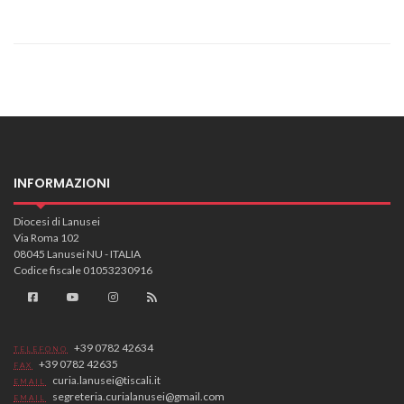
INFORMAZIONI
Diocesi di Lanusei
Via Roma 102
08045 Lanusei NU - ITALIA
Codice fiscale 01053230916
+39 0782 42634
TELEFONO
+39 0782 42635
FAX
curia.lanusei@tiscali.it
EMAIL
segreteria.curialanusei@gmail.com
EMAIL