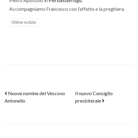
Pietro Apostolo in
Perdasdefogu
.
Accompagniamo Francesco con l’affetto e la preghiera.
Ultime notizie
Post navigation
Nuove nomine del Vescovo
Il nuovo Consiglio
Antonello
presbiterale