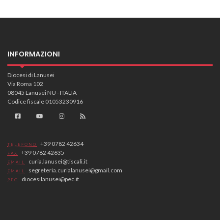
INFORMAZIONI
Diocesi di Lanusei
Via Roma 102
08045 Lanusei NU - ITALIA
Codice fiscale 01053230916
+39 0782 42634
TELEFONO
+39 0782 42635
FAX
curia.lanusei@tiscali.it
EMAIL
segreteria.curialanusei@gmail.com
EMAIL
diocesilanusei@pec.it
PEC