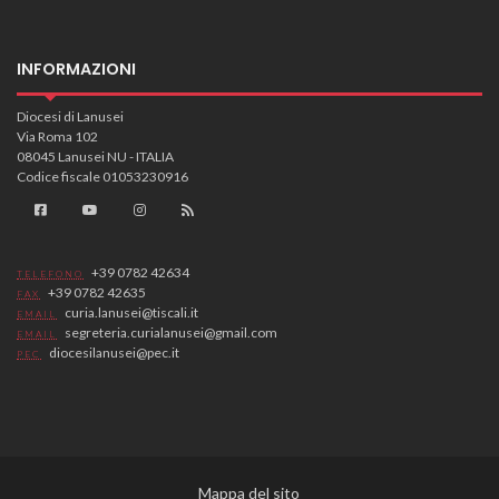
INFORMAZIONI
Diocesi di Lanusei
Via Roma 102
08045 Lanusei NU - ITALIA
Codice fiscale 01053230916
+39 0782 42634
TELEFONO
+39 0782 42635
FAX
curia.lanusei@tiscali.it
EMAIL
segreteria.curialanusei@gmail.com
EMAIL
diocesilanusei@pec.it
PEC
Mappa del sito