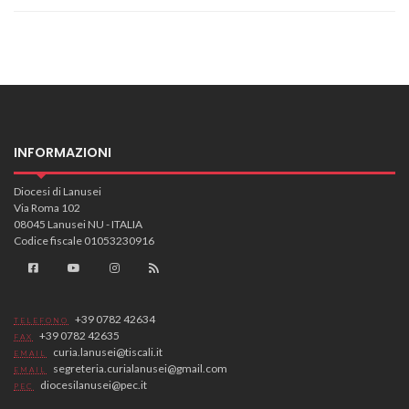
INFORMAZIONI
Diocesi di Lanusei
Via Roma 102
08045 Lanusei NU - ITALIA
Codice fiscale 01053230916
+39 0782 42634
TELEFONO
+39 0782 42635
FAX
curia.lanusei@tiscali.it
EMAIL
segreteria.curialanusei@gmail.com
EMAIL
diocesilanusei@pec.it
PEC