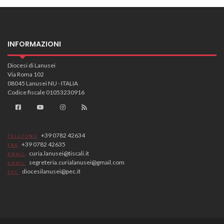
INFORMAZIONI
Diocesi di Lanusei
Via Roma 102
08045 Lanusei NU - ITALIA
Codice fiscale 01053230916
+39 0782 42634
TELEFONO
+39 0782 42635
FAX
curia.lanusei@tiscali.it
EMAIL
segreteria.curialanusei@gmail.com
EMAIL
diocesilanusei@pec.it
PEC