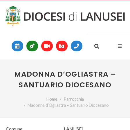
Vai al contenuto
Main Navigation
MADONNA D’OGLIASTRA –
SANTUARIO DIOCESANO
Home
Parrocchia
Madonna d’Ogliastra – Santuario Diocesano
Comune:
LANUSEI