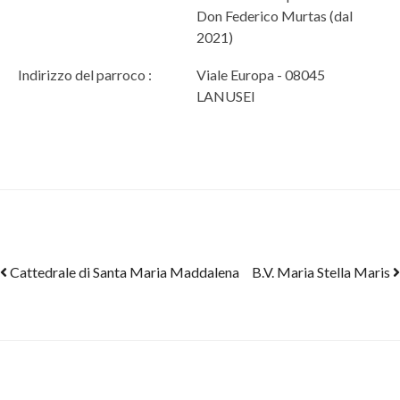
Don Federico Murtas (dal
2021)
Indirizzo del parroco :
Viale Europa - 08045
LANUSEI
Post navigation
Cattedrale di Santa Maria Maddalena
B.V. Maria Stella Maris