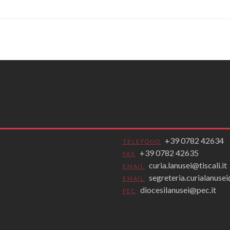
+39 0782 42634
TELEFONO
+39 0782 42635
FAX
curia.lanusei@tiscali.it
EMAIL
segreteria.curialanus
EMAIL
diocesilanusei@pec.it
PEC