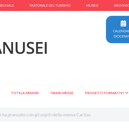
IBUNALE
PASTORALE DEL TURISMO
MUSEO
ARCHIVI
CALENDA
DIOCESA
TUTELA MINORI
ORARI MESSE
PROGETTI FORMATIVI
vo ha pranzato con gli ospiti della mensa Caritas