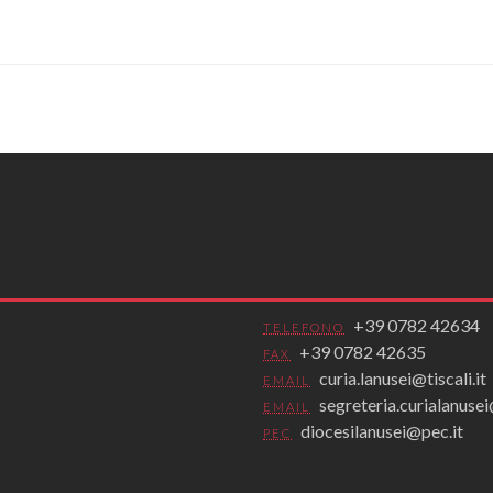
+39 0782 42634
TELEFONO
+39 0782 42635
FAX
curia.lanusei@tiscali.it
EMAIL
segreteria.curialanus
EMAIL
diocesilanusei@pec.it
PEC