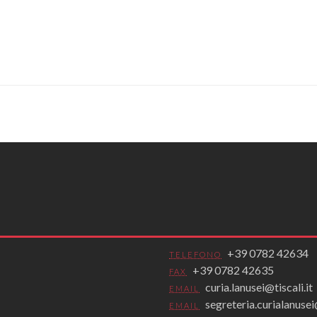
+39 0782 42634
TELEFONO
+39 0782 42635
FAX
curia.lanusei@tiscali.it
EMAIL
segreteria.curialanus
EMAIL