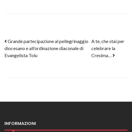
Post navigation
Grande partecipazione al pellegrinaggio
A te, che stai per
diocesano e all’ordinazione diaconale di
celebrare la
Evangelista Tolu
Cresima…
INFORMAZIONI