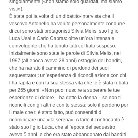
singolarmente («non siamo solo guardati, ma siamo
visti»).
È stata poi la volta di un dibattito-intervista che il
vescovo Antonello ha voluto personalmente condurre
di cui sono stati protagonisti Silvia Melis, suo figlio
Luca Usai e Carlo Cabras: oltre un’ora intensa e
coinvolgente che ha tenuto tutti col fiato sospeso.
Inizialmente sono state le parole di Silvia Melis, nel
1997 (all’epoca aveva 28 anni) ostaggio dei banditi,
che ha narrato il cammino di perdono dei suoi
sequestratori: un’esperienza di riconciliazione con chi
l’ha rapita e con la sua stessa vita che le è stata rubata
per 265 giorni. «Non puoi riuscire a superare le tue
esperienze di dolore – ha detto la donna – se non ti
riconcili con gli altri e con te stessa: solo il perdono per
il male che ti è stato fatto, può consentirti di
ricominciare una vita serena». A farle il controcanto è
stato suo figlio Luca, che all’epoca del sequestro
aveva 5 anni, e che era stato abbandonato dai banditi