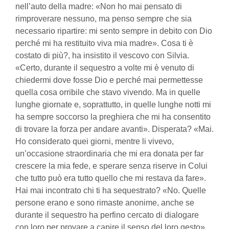
nell’auto della madre: «Non ho mai pensato di
rimproverare nessuno, ma penso sempre che sia
necessario ripartire: mi sento sempre in debito con Dio
perché mi ha restituito viva mia madre». Cosa ti è
costato di più?, ha insistito il vescovo con Silvia.
«Certo, durante il sequestro a volte mi è venuto di
chiedermi dove fosse Dio e perché mai permettesse
quella cosa orribile che stavo vivendo. Ma in quelle
lunghe giornate e, soprattutto, in quelle lunghe notti mi
ha sempre soccorso la preghiera che mi ha consentito
di trovare la forza per andare avanti». Disperata? «Mai.
Ho considerato quei giorni, mentre li vivevo,
un’occasione straordinaria che mi era donata per far
crescere la mia fede, e sperare senza riserve in Colui
che tutto può era tutto quello che mi restava da fare».
Hai mai incontrato chi ti ha sequestrato? «No. Quelle
persone erano e sono rimaste anonime, anche se
durante il sequestro ha perfino cercato di dialogare
con loro per provare a capire il senso del loro gesto».