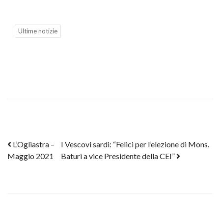
Ultime notizie
Post navigation
L’Ogliastra –
I Vescovi sardi: “Felici per l’elezione di Mons.
Maggio 2021
Baturi a vice Presidente della CEI”