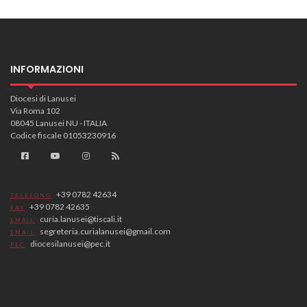
INFORMAZIONI
Diocesi di Lanusei
Via Roma 102
08045 Lanusei NU - ITALIA
Codice fiscale 01053230916
+39 0782 42634
TELEFONO
+39 0782 42635
FAX
curia.lanusei@tiscali.it
EMAIL
segreteria.curialanusei@gmail.com
EMAIL
diocesilanusei@pec.it
PEC