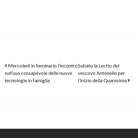
Post navigation
Mercoledì in Seminario l’incontro
Sabato la Lectio del
sull’uso consapevole delle nuove
vescovo Antonello per
tecnologie in famiglia
l’inizio della Quaresima