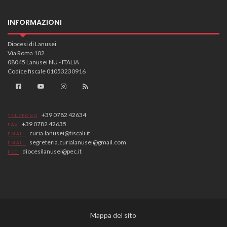
INFORMAZIONI
Diocesi di Lanusei
Via Roma 102
08045 Lanusei NU - ITALIA
Codice fiscale 01053230916
+39 0782 42634
TELEFONO
+39 0782 42635
FAX
curia.lanusei@tiscali.it
EMAIL
segreteria.curialanusei@gmail.com
EMAIL
diocesilanusei@pec.it
PEC
Mappa del sito