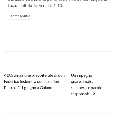
Luca, capitolo 15, versetti 1-10.
Ultime notizie
Post navigation
L’Ordinazione presbiterale di don
Un impegno
Federico insieme a quella di don
quaresimale,
Pietro. L’11 giugno a Galanoli
recuperare parole
responsabili