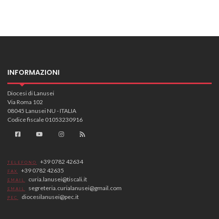
INFORMAZIONI
Diocesi di Lanusei
Via Roma 102
08045 Lanusei NU - ITALIA
Codice fiscale 01053230916
+39 0782 42634
TELEFONO
+39 0782 42635
FAX
curia.lanusei@tiscali.it
EMAIL
segreteria.curialanusei@gmail.com
EMAIL
diocesilanusei@pec.it
PEC