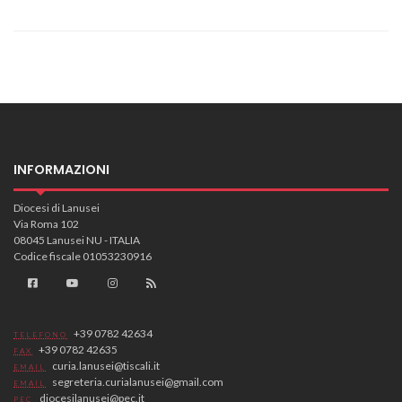
INFORMAZIONI
Diocesi di Lanusei
Via Roma 102
08045 Lanusei NU - ITALIA
Codice fiscale 01053230916
+39 0782 42634
TELEFONO
+39 0782 42635
FAX
curia.lanusei@tiscali.it
EMAIL
segreteria.curialanusei@gmail.com
EMAIL
diocesilanusei@pec.it
PEC