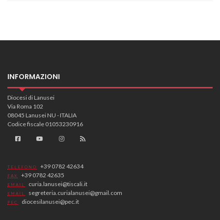
INFORMAZIONI
Diocesi di Lanusei
Via Roma 102
08045 Lanusei NU - ITALIA
Codice fiscale 01053230916
+39 0782 42634
TELEFONO
+39 0782 42635
FAX
curia.lanusei@tiscali.it
EMAIL
segreteria.curialanusei@gmail.com
EMAIL
diocesilanusei@pec.it
PEC