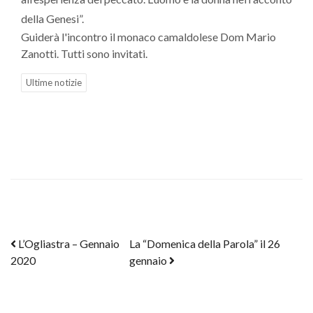
della Genesi”.
Guiderà l'incontro il monaco camaldolese Dom Mario
Zanotti. Tutti sono invitati.
Ultime notizie
Post navigation
L’Ogliastra – Gennaio
La “Domenica della Parola” il 26
2020
gennaio