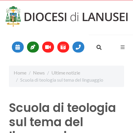
Vai al contenuto
Main Navigation
Home
News
Ultime notizie
Scuola di teologia sul tema del linguaggio
Scuola di teologia
sul tema del