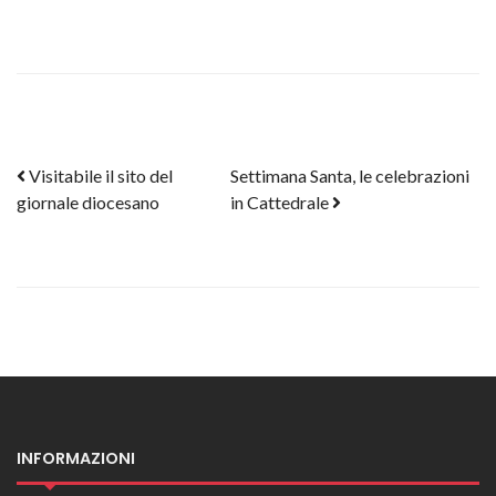
Post navigation
Visitabile il sito del
Settimana Santa, le celebrazioni
giornale diocesano
in Cattedrale
INFORMAZIONI