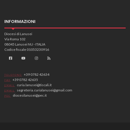
INFORMAZIONI
Diocesi di Lanusei
Via Roma 102
08045 Lanusei NU - ITALIA
Codice fiscale 01053230916
+39 0782 42634
TELEFONO
+39 0782 42635
FAX
curia.lanusei@tiscali.it
EMAIL
segreteria.curialanusei@gmail.com
EMAIL
diocesilanusei@pec.it
PEC