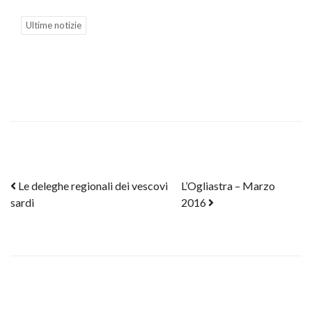
Ultime notizie
Post navigation
Le deleghe regionali dei vescovi
L’Ogliastra – Marzo
sardi
2016