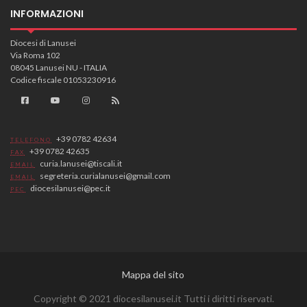
INFORMAZIONI
Diocesi di Lanusei
Via Roma 102
08045 Lanusei NU - ITALIA
Codice fiscale 01053230916
+39 0782 42634
TELEFONO
+39 0782 42635
FAX
curia.lanusei@tiscali.it
EMAIL
segreteria.curialanusei@gmail.com
EMAIL
diocesilanusei@pec.it
PEC
Mappa del sito
Copyright © 2021 diocesilanusei.it Tutti i diritti riservati.